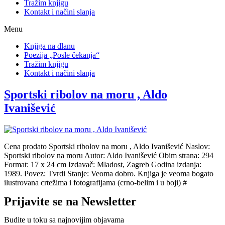
Tražim knjigu
Kontakt i načini slanja
Menu
Knjiga na dlanu
Poezija „Posle čekanja“
Tražim knjigu
Kontakt i načini slanja
Sportski ribolov na moru , Aldo
Ivanišević
Cena prodato Sportski ribolov na moru , Aldo Ivanišević Naslov:
Sportski ribolov na moru Autor: Aldo Ivanišević Obim strana: 294
Format: 17 x 24 cm Izdavač: Mladost, Zagreb Godina izdanja:
1989. Povez: Tvrdi Stanje: Veoma dobro. Knjiga je veoma bogato
ilustrovana crtežima i fotografijama (crno-belim i u boji) #
Prijavite se na Newsletter
Budite u toku sa najnovijim objavama