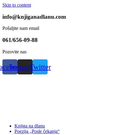
Skip to content
info@knjiganadlanu.com
Pošaljite nam email
061/656-09-88
Pozovite nas
acebook
Instagram
Twitter
Knjiga na dlanu
Poezija „Posle čekanja“