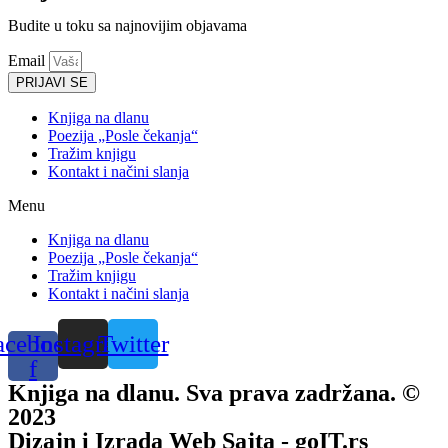
Budite u toku sa najnovijim objavama
Email
PRIJAVI SE
Knjiga na dlanu
Poezija „Posle čekanja“
Tražim knjigu
Kontakt i načini slanja
Menu
Knjiga na dlanu
Poezija „Posle čekanja“
Tražim knjigu
Kontakt i načini slanja
acebook-
Instagram
Twitter
f
Knjiga na dlanu. Sva prava zadržana. ©
2023
Dizajn i Izrada Web Sajta - goIT.rs