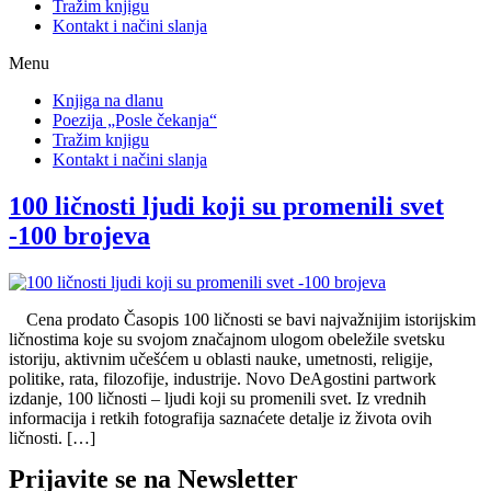
Tražim knjigu
Kontakt i načini slanja
Menu
Knjiga na dlanu
Poezija „Posle čekanja“
Tražim knjigu
Kontakt i načini slanja
100 ličnosti ljudi koji su promenili svet
-100 brojeva
Cena prodato Časopis 100 ličnosti se bavi najvažnijim istorijskim
ličnostima koje su svojom značajnom ulogom obeležile svetsku
istoriju, aktivnim učešćem u oblasti nauke, umetnosti, religije,
politike, rata, filozofije, industrije. Novo DeAgostini partwork
izdanje, 100 ličnosti – ljudi koji su promenili svet. Iz vrednih
informacija i retkih fotografija saznaćete detalje iz života ovih
ličnosti. […]
Prijavite se na Newsletter