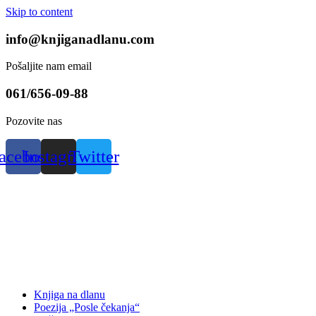
Skip to content
info@knjiganadlanu.com
Pošaljite nam email
061/656-09-88
Pozovite nas
acebook
Instagram
Twitter
Knjiga na dlanu
Poezija „Posle čekanja“