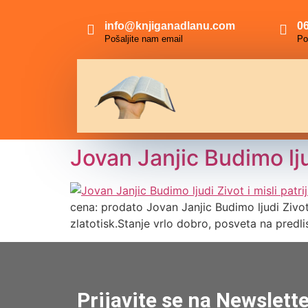
info@knjiganadlanu.com
06
Pošaljite nam email
Po
Jovan Janjic Budimo ljud
cena: prodato Jovan Janjic Budimo ljudi Zivo
zlatotisk.Stanje vrlo dobro, posveta na predli
Prijavite se na Newslett