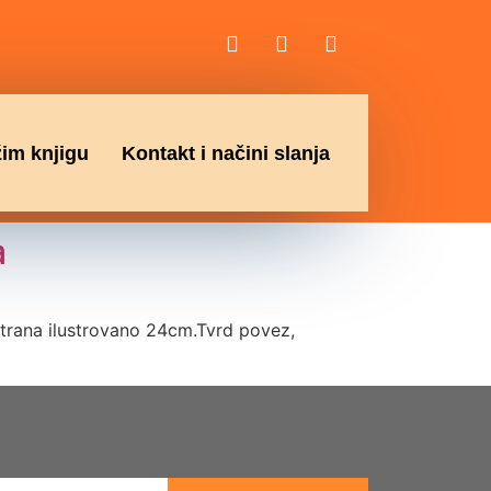
žim knjigu
Kontakt i načini slanja
a
strana ilustrovano 24cm.Tvrd povez,