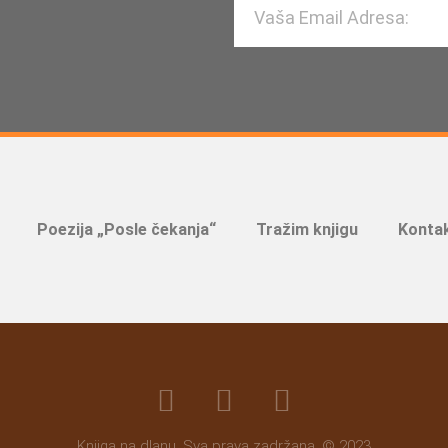
Poezija „Posle čekanja“
Tražim knjigu
Kontak
Knjiga na dlanu. Sva prava zadržana. © 2023