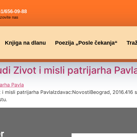
1/656-09-88
zovite nas
Knjiga na dlanu
Poezija „Posle čekanja“
Tra
i Zivot i misli patrijarha Pavl
t i misli patrijarha PavlaIzdavac:NovostiBeograd, 2016.416 
stu.
er