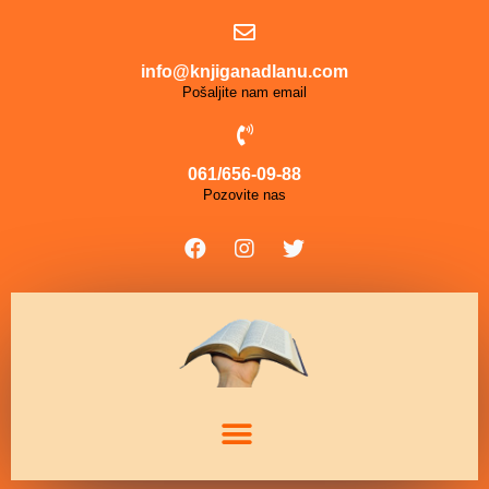
info@knjiganadlanu.com
Pošaljite nam email
061/656-09-88
Pozovite nas