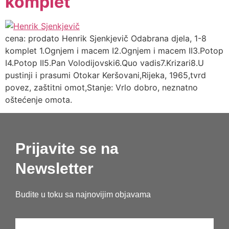
komplet
cena: prodato Henrik Sjenkjevič Odabrana djela, 1-8
komplet 1.Ognjem i macem I2.Ognjem i macem II3.Potop
I4.Potop II5.Pan Volodijovski6.Quo vadis7.Krizari8.U
pustinji i prasumi Otokar Keršovani,Rijeka, 1965,tvrd
povez, zaštitni omot,Stanje: Vrlo dobro, neznatno
oštećenje omota.
Prijavite se na
Newsletter
Budite u toku sa najnovijim objavama