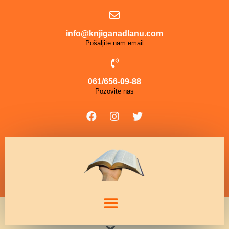
info@knjiganadlanu.com
Pošaljite nam email
061/656-09-88
Pozovite nas