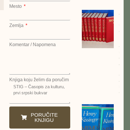
Mesto
Alber
Morav
Odab
Zemlja
dela 
kompl
Komentar / Napomena
cena:
5500
dinar
Alber
Morav
Odab
Knjiga koju želim da poručim
dela 
kompl
Otoka
MEM
Henr
PORUČITE
Kisin
KNJIGU
kompl