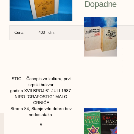
Dopadne
GOLI
OTOK 
Drago
Cena
400 din.
Mihai
cena:
4600
dinar
GOLI
OTOK 
Drago
STIG – Časopis za kulturu, prvi
Mihail
srpski bukvar
1990/
godina XVII BROJ 61 JULI 1987.
bigz
NIRO `GRAFOSTIG` MALO
CRNIĆE
Strana 84, Stanje vrlo dobro bez
Kralj
nedostataka.
Hazar
2 kom
#
Deja