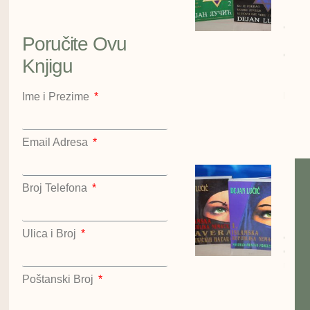
Lučić
cena:
Poručite Ovu
1200
dinar
Knjigu
Kralje
Hazar
kompl
Ime i Prezime
Dejan
Lučić
Kralje
Email Adresa
Islam
repub
Broj Telefona
Nema
Dejan
Ulica i Broj
cena:
dinar
repub
Nema
Poštanski Broj
Dejan
Nost