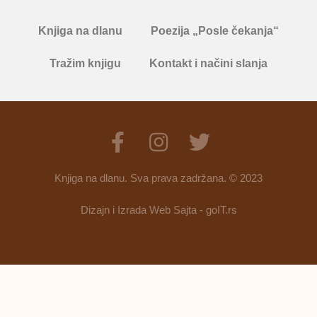
Knjiga na dlanu
Poezija „Posle čekanja“
Tražim knjigu
Kontakt i načini slanja
Knjiga na dlanu. Sva prava zadržana. © 2023
Dizajn i Izrada Web Sajta - goIT.rs