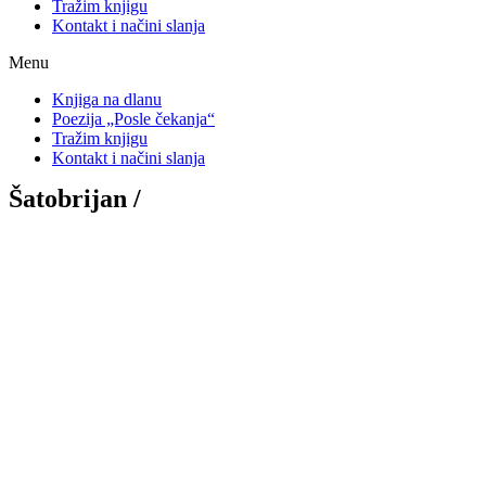
Tražim knjigu
Kontakt i načini slanja
Menu
Knjiga na dlanu
Poezija „Posle čekanja“
Tražim knjigu
Kontakt i načini slanja
Šatobrijan /