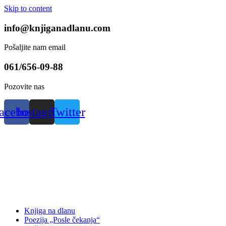
Skip to content
info@knjiganadlanu.com
Pošaljite nam email
061/656-09-88
Pozovite nas
acebook
Instagram
Twitter
Knjiga na dlanu
Poezija „Posle čekanja“