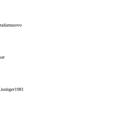
stradamusovo
kar
issinger1981