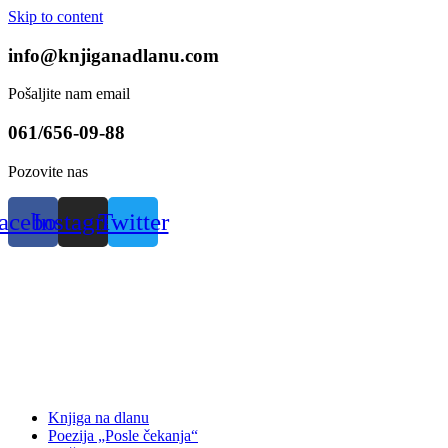
Skip to content
info@knjiganadlanu.com
Pošaljite nam email
061/656-09-88
Pozovite nas
acebook
Instagram
Twitter
Knjiga na dlanu
Poezija „Posle čekanja“