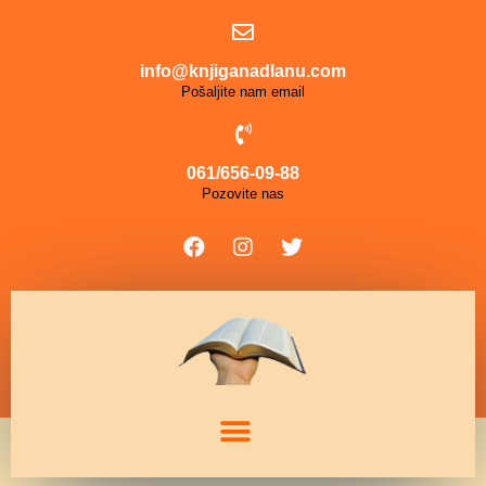
info@knjiganadlanu.com
Pošaljite nam email
061/656-09-88
Pozovite nas