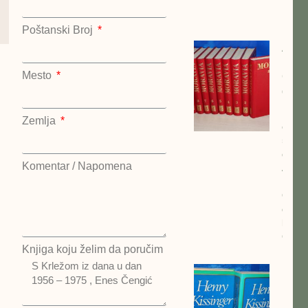
Nost
Poštanski Broj
Alber
Morav
Mesto
Odab
dela 
kompl
Zemlja
cena:
5500
dinar
Komentar / Napomena
Alber
Morav
Odab
dela 
kompl
Otoka
Knjiga koju želim da poručim
MEM
Henr
Kisin