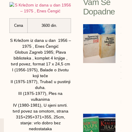
Vam Se
Dopadne
Cena
3600 din.
GOLI
OTOK 
Drago
S Krležom iz dana u dan 1956 –
Mihai
1975 , Enes Čengić
Globus Zagreb 1985; Plava
cena:
biblioteka , komplet 4 knjige ,
4600
tvrd povez, format 17 x 24,5 cm
dinar
I (1956-1975), Balade o životu
GOLI
koji teče
OTOK 
II (1975-1977), Trubač u pustinji
Drago
duha.
Mihail
III (1975-1977), Ples na
1990/
vulkanima
bigz
IV (1980-1981), U sjeni smrti.
tvrd povez sa omotom, strana
Kralj
315+295+371+355, 25cm,
stanje: vrlo dobro bez
Hazar
nedostataka
2 kom