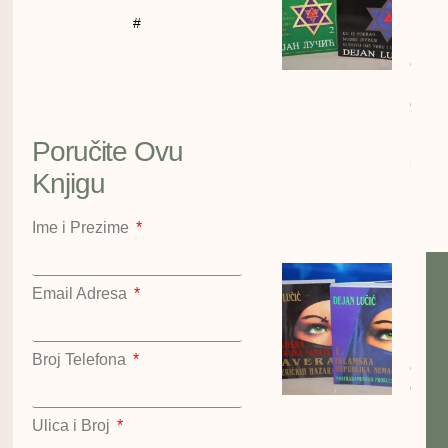
Deja
#
Lučić
cena:
1200
dinar
Kralje
Hazar
Poručite Ovu
kompl
Knjigu
Dejan
Lučić
Kralje
Ime i Prezime
Islam
Email Adresa
repub
Nema
Dejan
Broj Telefona
cena:
dinar
repub
Ulica i Broj
Nema
Dejan