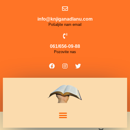
info@knjiganadlanu.com
Pošaljite nam email
061/656-09-88
Pozovite nas