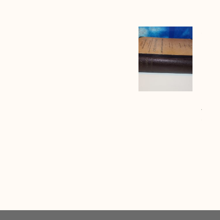
Burić
SRPS
RJEČ
IST
NJE
I LA
RIJE
1935
4600 
SRPS
RJEČ
ISTU
NJEM
LATI
RIJEČ