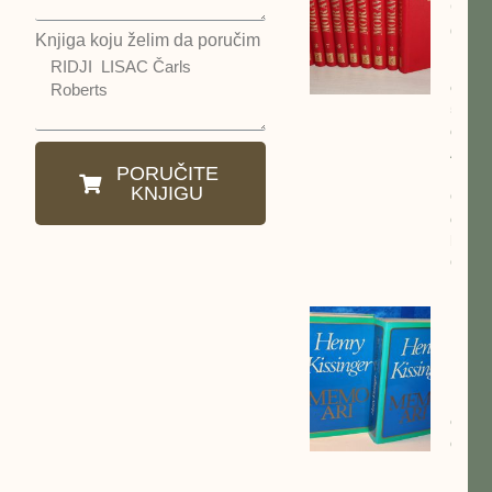
Odab
dela 
Knjiga koju želim da poručim
kompl
cena:
5500
dinar
Alber
PORUČITE
Morav
KNJIGU
Odab
dela 
kompl
Otoka
MEM
Henr
Kisin
kompl
cena:
dinar
MEM
Henr