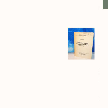
Kisin
kompl
Henr
Kissi
Geolo
Ležiš
Boksi
Crne
Gore
Pavle
Burić
cena:
6500
dinar
Geolo
Ležiš
Boksi
Crne
Gore
Pavle