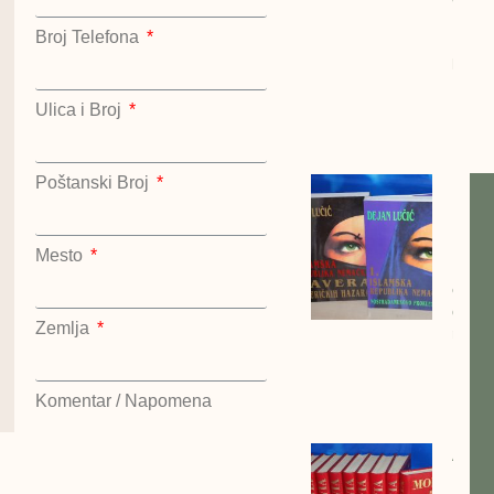
Kralje
Broj Telefona
Hazar
kompl
Dejan
Lučić
Ulica i Broj
Kralje
Poštanski Broj
Islam
repub
Nema
Dejan
Mesto
cena:
dinar
Zemlja
repub
Nema
Dejan
Nost
Komentar / Napomena
Alber
Morav