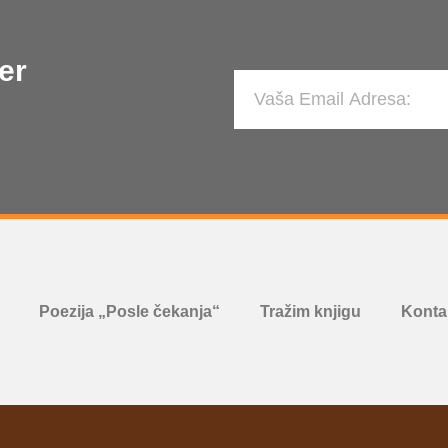
er
Poezija „Posle čekanja“
Tražim knjigu
Kontak