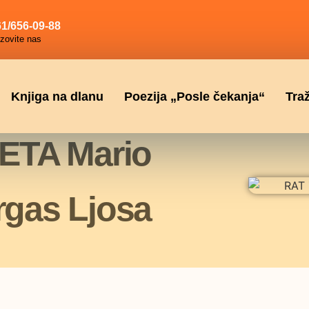
1/656-09-88
zovite nas
Knjiga na dlanu
Poezija „Posle čekanja“
Tra
ETA Mario
rgas Ljosa