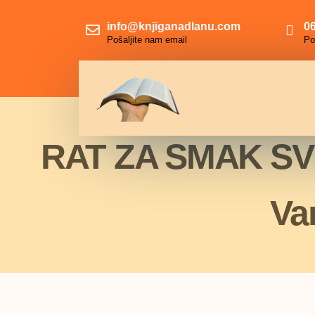
info@knjiganadlanu.com
06
Pošaljite nam email
Po
RAT ZA SMAK SV
Va