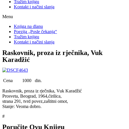
Tražim knjigu
Kontakt i načini slanja
Menu
Knjiga na dlanu
Poezija „Posle čekanja“
Tražim knjigu
Kontakt i načini slanja
Raskovnik, proza iz rječnika, Vuk
Karadžić
Cena
1000 din.
Raskovnik, proza iz rječnika, Vuk Karadžić
Prosveta, Beograd, 1964,ćirilica,
strana 291, tvrd povez,zaštitni omot,
Stanje: Veoma dobro.
#
Poručite Ovu Knjigu