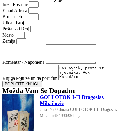
Ime i Prezime
Email Adresa
Broj Telefona
Ulica i Broj
Poštanski Broj
Mesto
Zemlja
Komentar / Napomena
Knjiga koju želim da poručim
PORUČITE KNJIGU
Možda Vam Se Dopadne
GOLI OTOK I-II Dragoslav
Mihailović
cena: 4600 dinara GOLI OTOK I-II Dragoslav
Mihailović 1990/95 bigz