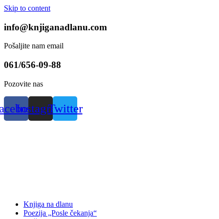
Skip to content
info@knjiganadlanu.com
Pošaljite nam email
061/656-09-88
Pozovite nas
acebook
Instagram
Twitter
Knjiga na dlanu
Poezija „Posle čekanja“