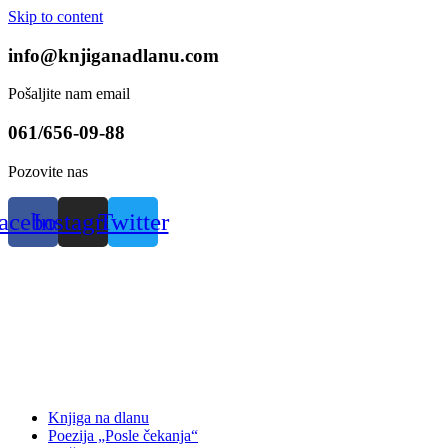
Skip to content
info@knjiganadlanu.com
Pošaljite nam email
061/656-09-88
Pozovite nas
acebook
Instagram
Twitter
Knjiga na dlanu
Poezija „Posle čekanja“