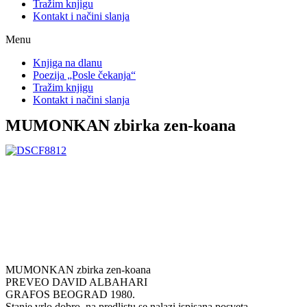
Tražim knjigu
Kontakt i načini slanja
Menu
Knjiga na dlanu
Poezija „Posle čekanja“
Tražim knjigu
Kontakt i načini slanja
MUMONKAN zbirka zen-koana
MUMONKAN zbirka zen-koana
PREVEO DAVID ALBAHARI
GRAFOS BEOGRAD 1980.
Stanje vrlo dobro, na predlistu se nalazi ispisana posveta.