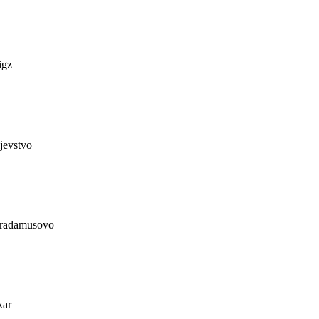
igz
jevstvo
stradamusovo
kar