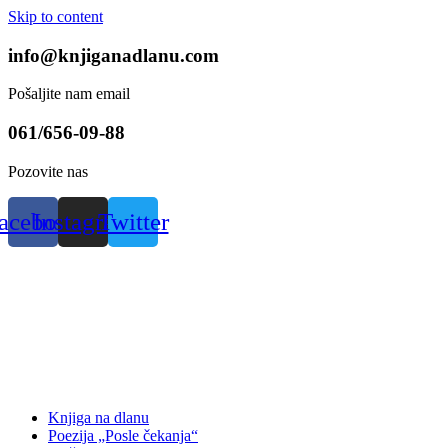
Skip to content
info@knjiganadlanu.com
Pošaljite nam email
061/656-09-88
Pozovite nas
acebook
Instagram
Twitter
Knjiga na dlanu
Poezija „Posle čekanja“