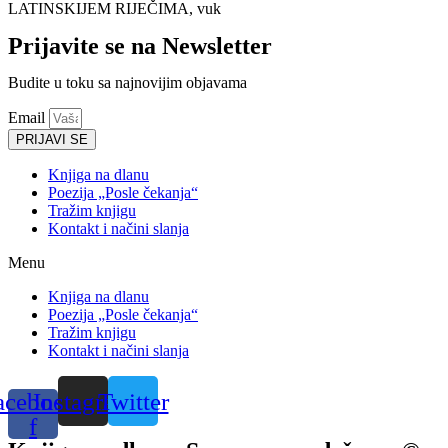
LATINSKIJEM RIJEČIMA, vuk
Prijavite se na Newsletter
Budite u toku sa najnovijim objavama
Email
PRIJAVI SE
Knjiga na dlanu
Poezija „Posle čekanja“
Tražim knjigu
Kontakt i načini slanja
Menu
Knjiga na dlanu
Poezija „Posle čekanja“
Tražim knjigu
Kontakt i načini slanja
acebook-
Instagram
Twitter
f