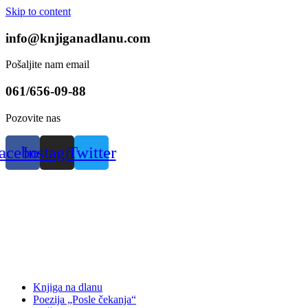
Skip to content
info@knjiganadlanu.com
Pošaljite nam email
061/656-09-88
Pozovite nas
acebook
Instagram
Twitter
Knjiga na dlanu
Poezija „Posle čekanja“