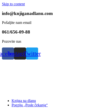
Skip to content
info@knjiganadlanu.com
Pošaljite nam email
061/656-09-88
Pozovite nas
acebook
Instagram
Twitter
Knjiga na dlanu
Poezija „Posle čekanja“