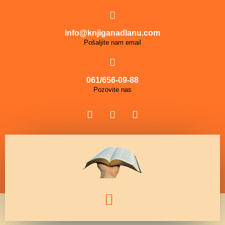
info@knjiganadlanu.com
Pošaljite nam email
061/656-09-88
Pozovite nas