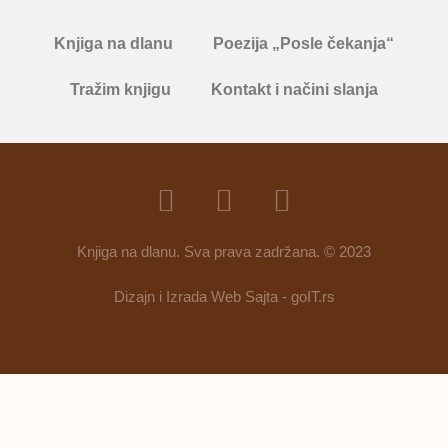
Knjiga na dlanu
Poezija „Posle čekanja“
Tražim knjigu
Kontakt i načini slanja
Knjiga na dlanu. Sva prava zadržana. © 2023
Dizajn i Izrada Web Sajta - goIT.rs