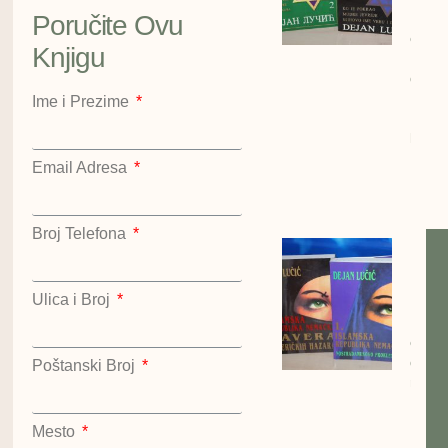
Lučić
Poručite Ovu
cena:
Knjigu
1200
dinar
Kralje
Ime i Prezime
Hazar
kompl
Dejan
Email Adresa
Lučić
Kralje
Broj Telefona
Islam
repub
Nema
Ulica i Broj
Dejan
cena:
dinar
Poštanski Broj
repub
Nema
Dejan
Mesto
Nost