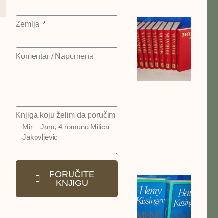
Alber
Zemlja
Morav
Odab
dela 
Komentar / Napomena
kompl
cena:
5500
dinar
Alber
Knjiga koju želim da poručim
Morav
Odab
dela 
kompl
Otoka
PORUČITE
MEM
KNJIGU
Henr
Kisin
kompl