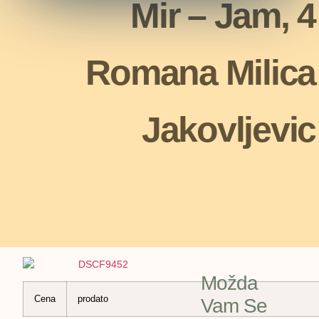
Mir – Jam, 4
Romana Milica
Jakovljevic
Možda
Cena
prodato
Vam Se