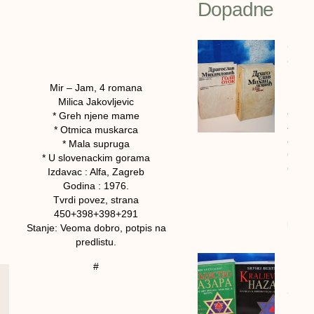
Dopadne
GOLI
OTOK 
Drago
Mir – Jam, 4 romana
Mihai
Milica Jakovljevic
cena:
* Greh njene mame
4600
* Otmica muskarca
dinar
* Mala supruga
GOLI
* U slovenackim gorama
OTOK 
Izdavac : Alfa, Zagreb
Drago
Godina : 1976.
Mihail
Tvrdi povez, strana
1990/
450+398+398+291
bigz
Stanje: Veoma dobro, potpis na
predlistu.
Kralj
#
Hazar
2 kom
Deja