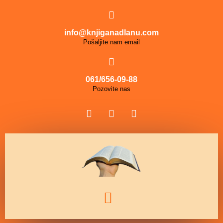
info@knjiganadlanu.com
Pošaljite nam email
061/656-09-88
Pozovite nas