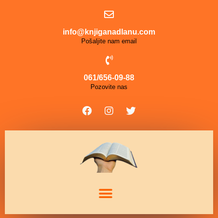
info@knjiganadlanu.com
Pošaljite nam email
061/656-09-88
Pozovite nas