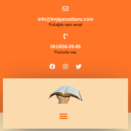
info@knjiganadlanu.com
Pošaljite nam email
061/656-09-88
Pozovite nas