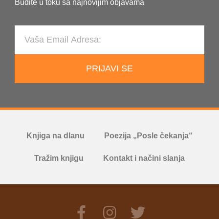
Budite u toku sa najnovijim objavama
PRIJAVI SE
Knjiga na dlanu
Poezija „Posle čekanja“
Tražim knjigu
Kontakt i načini slanja