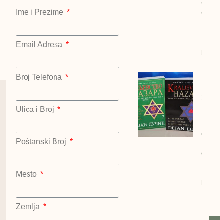
GOLI
Ime i Prezime
OTOK 
Drago
Mihail
1990/
Email Adresa
bigz
Broj Telefona
Kralj
Hazar
2 kom
Deja
Ulica i Broj
Lučić
cena:
Poštanski Broj
1200
dinar
Kralje
Hazar
Mesto
kompl
Dejan
Lučić
Zemlja
Kralje