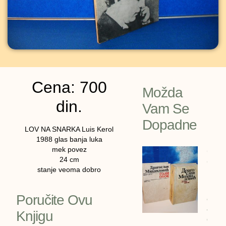
Cena: 700
Možda
din.
Vam Se
Dopadne
LOV NA SNARKA Luis Kerol
1988 glas banja luka
mek povez
GOLI
24 cm
OTOK 
stanje veoma dobro
Drago
Mihai
Poručite Ovu
cena:
4600
Knjigu
dinar