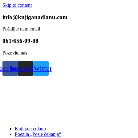
Skip to content
info@knjiganadlanu.com
Pošaljite nam email
061/656-09-88
Pozovite nas
acebook
Instagram
Twitter
Knjiga na dlanu
Poezija „Posle čekanja“