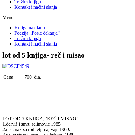
Tražim knjigu
Kontakt i načini slanja
Menu
Knjiga na dlanu
Poezija „Posle čekanja“
Tražim knjigu
Kontakt i načini slanja
lot od 5 knjiga- reč i misao
Cena
700 din.
LOT OD 5 KNJIGA, `REČ I MISAO`
1.derviš i smrt, selimović 1985.
2.rastanak sa roditeljima, vajs 1969.
3.s one strane, pruga, maksimov 1969.