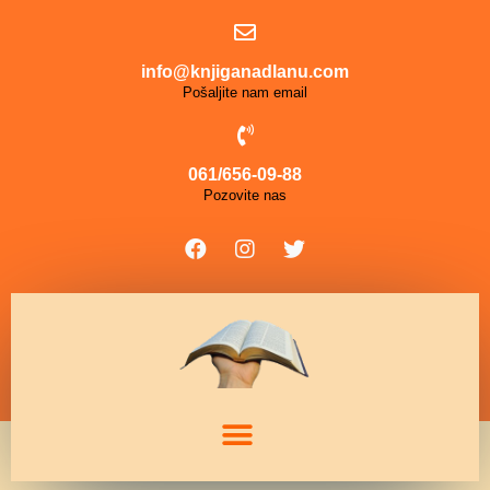
info@knjiganadlanu.com
Pošaljite nam email
061/656-09-88
Pozovite nas