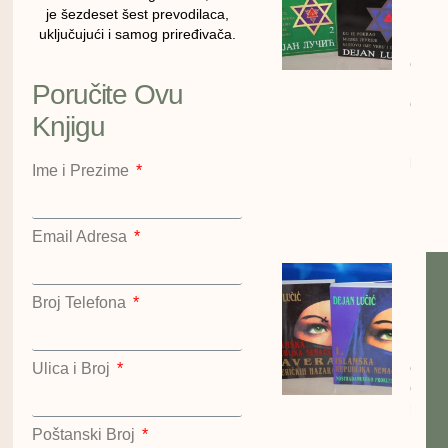
Deja
je šezdeset šest prevodilaca,
Lučić
uključujući i samog priređivača.
cena:
1200
Poručite Ovu
dinar
Knjigu
Kralje
Hazar
kompl
Ime i Prezime
Dejan
Lučić
Kralje
Email Adresa
Islam
repub
Broj Telefona
Nema
Dejan
cena:
Ulica i Broj
dinar
repub
Nema
Poštanski Broj
Dejan