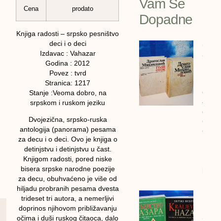
Vam Se
Cena
prodato
Dopadne
Knjiga radosti – srpsko pesništvo
deci i o deci
GOLI
Izdavac : Vahazar
OTOK 
Godina : 2012
Drago
Povez : tvrd
Mihai
Stranica: 1217
cena:
Stanje :Veoma dobro, na
4600
srpskom i ruskom jeziku
dinar
Dvojezična, srpsko-ruska
GOLI
antologija (panorama) pesama
OTOK 
za decu i o deci. Ovo je knjiga o
Drago
detinjstvu i detinjstvu u čast.
Mihail
Knjigom radosti, pored niske
1990/
bisera srpske narodne poezije
bigz
za decu, obuhvaćeno je više od
hiljadu probranih pesama dvesta
Kralj
trideset tri autora, a nemerljivi
Hazar
doprinos njihovom približavanju
2 kom
očima i duši ruskog čitaoca, dalo