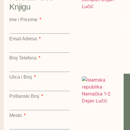
Deja
Knjigu
Lučić
cena:
Ime i Prezime
1200
dinar
Kralje
Email Adresa
Hazar
kompl
Dejan
Broj Telefona
Lučić
Kralje
Ulica i Broj
Islam
repub
Nema
Poštanski Broj
Dejan
cena:
dinar
Mesto
repub
Nema
Dejan