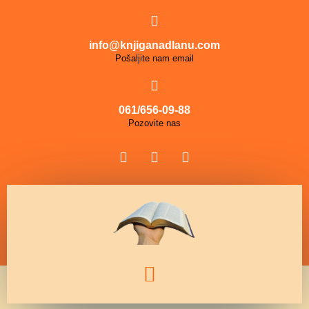
info@knjiganadlanu.com
Pošaljite nam email
061/656-09-88
Pozovite nas