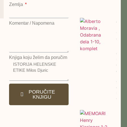
Zemlja
Nost
Alber
Komentar / Napomena
Morav
Odab
dela 
kompl
cena:
Knjiga koju želim da poručim
5500
dinar
Alber
Morav
Odab
dela 
PORUČITE
kompl
KNJIGU
Otoka
MEM
Henr
Kisin