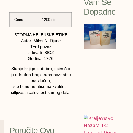
Vam Se
Dopadne
Cena
1200 din.
GOLI
OTOK 
STORIJA HELENSKE ETIKE
Drago
Autor: Milos N. Djuric
Mihai
Tvrd povez
Izdavač: BIGZ
cena:
Godina: 1976
4600
dinar
Stanje knjige je dobro, osim što
GOLI
je određen broj strana neznatno
OTOK 
podvlačen,
Drago
što bitno ne utiče na kvalitet ,
Mihail
čitljivost i celovitost samog dela.
1990/
bigz
Kralj
Hazar
Poručite Ovu
2 kom