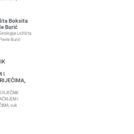
šta Boksita
e Burić
Geologija Ležišta
Pavle Burić
IK
 I
RIJEČIMA,
I RJEČNIK
ČKIJEM I
ČIMA, vuk