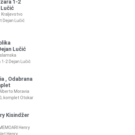
azara 1-2
 Lučić
 Kraljevstvo
t Dejan Lučić
blika
ejan Lučić
 Islamska
 1-2 Dejan Lučić
ia , Odabrana
mplet
Alberto Moravia
0, komplet Otokar
y Kisindžer
a MEMOARI Henry
let Henry