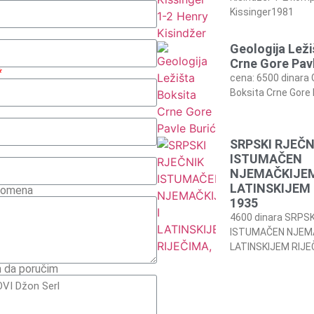
Kissinger1981
Geologija Leži
Crne Gore Pavl
cena: 6500 dinara 
Boksita Crne Gore 
SRPSKI RJEČN
ISTUMAČEN
NJEMAČKIJEM
LATINSKIJEM 
pomena
1935
4600 dinara SRPSK
ISTUMAČEN NJEMA
LATINSKIJEM RIJE
m da poručim