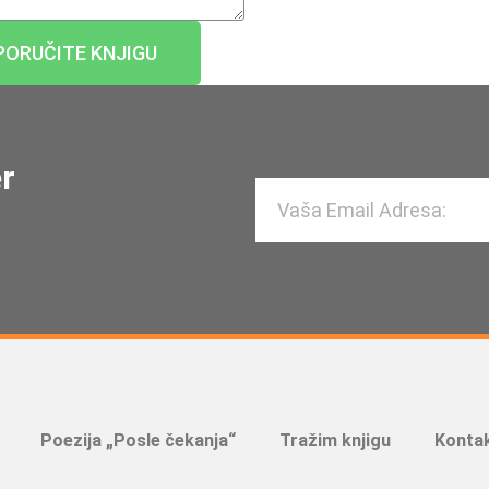
PORUČITE KNJIGU
er
Poezija „Posle čekanja“
Tražim knjigu
Kontak