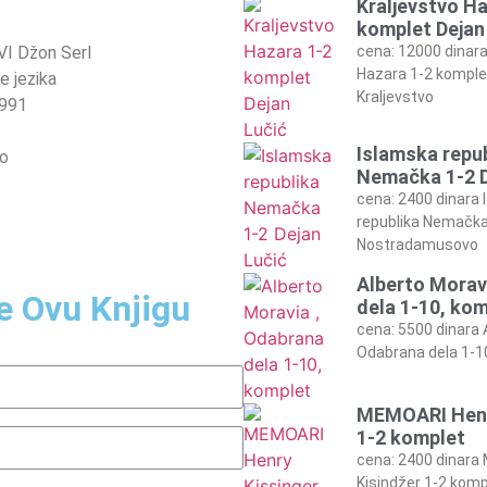
Kraljevstvo H
komplet Dejan
I Džon Serl
cena: 12000 dinara
Hazara 1-2 komple
je jezika
Kraljevstvo
1991
Islamska repu
ro
Nemačka 1-2 D
cena: 2400 dinara
republika Nemačka
Nostradamusovo
Alberto Morav
e Ovu Knjigu
dela 1-10, ko
cena: 5500 dinara 
Odabrana dela 1-1
MEMOARI Henr
1-2 komplet
cena: 2400 dinar
Kisindžer 1-2 komp