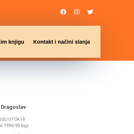
žim knjigu
Kontakt i načini slanja
I Dragoslav
GOLI OTOK I-II
ić 1990/95 bigz