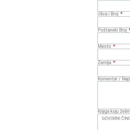
Ulica i Broj
Poštanski Broj
Mesto
Zemlja
Komentar / Na
Knjiga koju želi