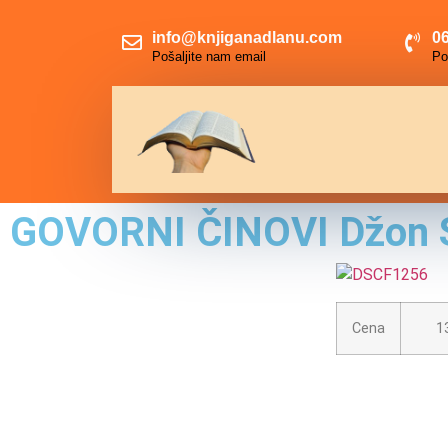
info@knjiganadlanu.com
06
Pošaljite nam email
Po
GOVORNI ČINOVI Džon S
Cena
130