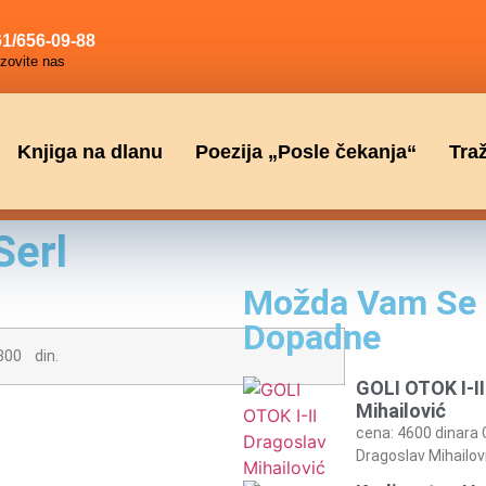
1/656-09-88
zovite nas
Knjiga na dlanu
Poezija „Posle čekanja“
Tra
erl
Možda Vam Se
Dopadne
0 din.
GOLI OTOK I-I
Mihailović
cena: 4600 dinara 
Dragoslav Mihailov