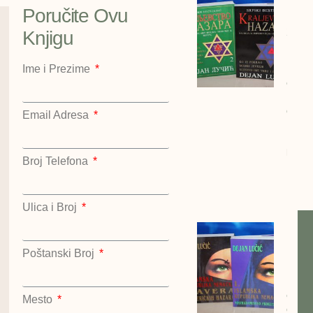
Kralj
Poručite Ovu
Hazar
2 kom
Knjigu
Deja
Lučić
Ime i Prezime
cena:
1200
dinar
Email Adresa
Kralje
Hazar
kompl
Broj Telefona
Dejan
Lučić
Kralje
Ulica i Broj
Islam
repub
Poštanski Broj
Nema
Dejan
cena:
Mesto
dinar