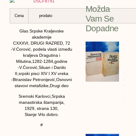
Možda
Cena
prodato
Vam Se
Dopadne
Glas Srpske Kraljevske
akademije
CXXXVI, DRUGI RAZRED, 72
GOLI
-V.Ćorović, podela vlasti između
OTOK 
kraljeva Dragutina i
Drago
Milutina,1282-1284,godine
Mihai
-V.Ćorović,Siluan i Danilo
cena:
II,srpski pisci XIV I XV vreka
4600
-Btranislav Petronijević,Osnovni
dinar
stavovi metafizike,Drugi deo
GOLI
Sremski Karlovci,Srpska
OTOK 
manastirska štamparija,
Drago
1929, strana 130,
Mihail
Stanje Vrlo dobro.
1990/
bigz
#