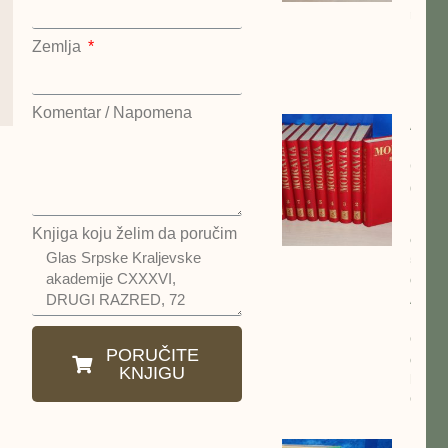
repub
Nema
Zemlja
Dejan
Nost
Komentar / Napomena
Alber
Morav
Odab
dela 
kompl
Knjiga koju želim da poručim
cena:
5500
dinar
Alber
Morav
Odab
PORUČITE
dela 
KNJIGU
kompl
Otoka