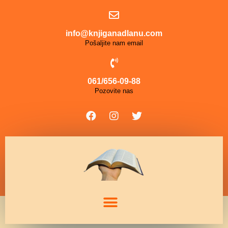
info@knjiganadlanu.com
Pošaljite nam email
061/656-09-88
Pozovite nas