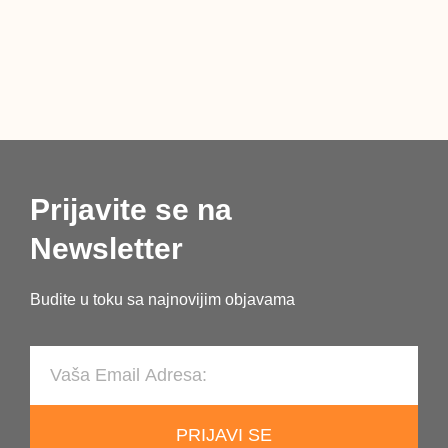
NJEM
LATI
RIJEČ
Prijavite se na
Newsletter
Budite u toku sa najnovijim objavama
PRIJAVI SE