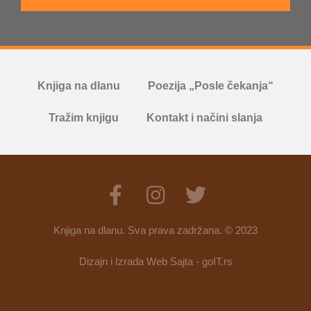
Knjiga na dlanu
Poezija „Posle čekanja“
Tražim knjigu
Kontakt i načini slanja
Knjiga na dlanu. Sva prava zadržana. © 2023
Dizajn i Izrada Web Sajta - goIT.rs