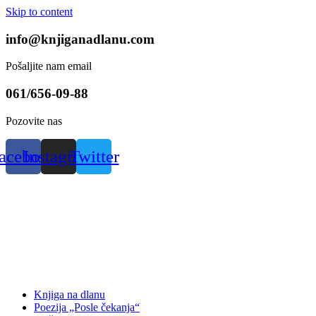
Skip to content
info@knjiganadlanu.com
Pošaljite nam email
061/656-09-88
Pozovite nas
acebook
Instagram
Twitter
Knjiga na dlanu
Poezija „Posle čekanja“