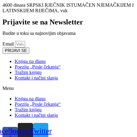
4600 dinara SRPSKI RJEČNIK ISTUMAČEN NJEMAČKIJEM I
LATINSKIJEM RIJEČIMA, vuk
Prijavite se na Newsletter
Budite u toku sa najnovijim objavama
Email
PRIJAVI SE
Knjiga na dlanu
Poezija „Posle čekanja“
Tražim knjigu
Kontakt i načini slanja
Menu
Knjiga na dlanu
Poezija „Posle čekanja“
Tražim knjigu
Kontakt i načini slanja
acebook-
Instagram
Twitter