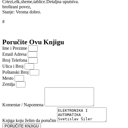
Crtezi,elk,sheme,tablice.Detaljna uputstva.
broširani povez,
Stanje: Veoma dobro.
#
Poručite Ovu Knjigu
Ime i Prezime
Email Adresa
Broj Telefona
Ulica i Broj
Poštanski Broj
Mesto
Zemlja
Komentar / Napomena
Knjiga koju želim da poručim
PORUČITE KNJIGU