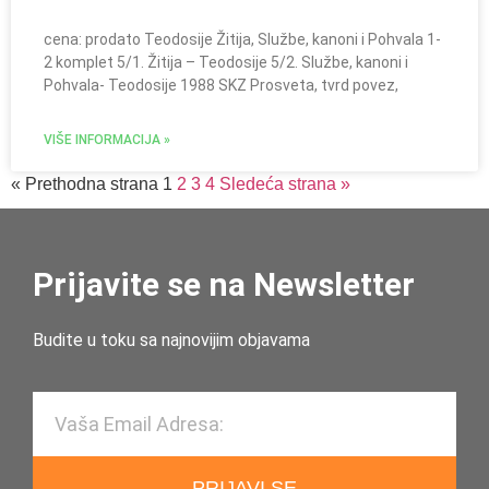
cena: prodato Teodosije Žitija, Službe, kanoni i Pohvala 1-
2 komplet 5/1. Žitija – Teodosije 5/2. Službe, kanoni i
Pohvala- Teodosije 1988 SKZ Prosveta, tvrd povez,
VIŠE INFORMACIJA »
« Prethodna strana
1
2
3
4
Sledeća strana »
Prijavite se na Newsletter
Budite u toku sa najnovijim objavama
PRIJAVI SE