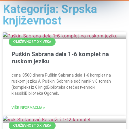
Kategorija: Srpska
književnost
KNJIŽEVNOST XX VEKA
Puškin Sabrana dela 1-6 komplet na
ruskom jeziku
cena: 8500 dinara Puškin Sabrana dela 1-6 komplet na
ruskom jeziku A. Puškin. Sobranie sočineniй v 6 tomah
(komplekt iz 6 knig)Biblioteka otečestvennoй
klassikiBiblioteka Ogonek,
VIŠE INFORMACIJA »
KNJIŽEVNOST XX VEKA