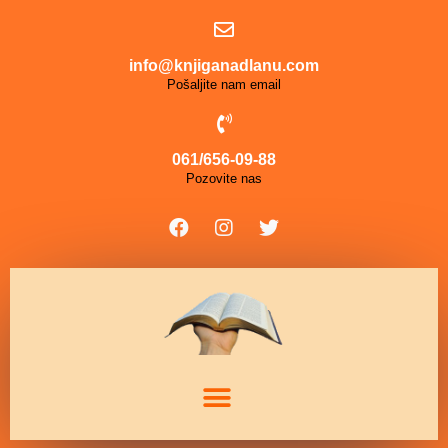
info@knjiganadlanu.com
Pošaljite nam email
061/656-09-88
Pozovite nas