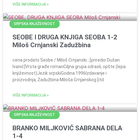
VIŠE INFORMACIJA »
SRPSKA KNJIŽEVNOST
SEOBE I DRUGA KNJIGA SEOBA 1-2
Miloš Crnjanski Zadužbina
cena prodato Seobe / Miloš Crnjanski ; [priredio Dušan
Ivanić]Vrsta građe romanCiljna grupa odrasli, opšte (lepa
književnost)Jezik srpskiGodina 1996Izdavanje i
proizvodnja; Zadužbina Miloša Crnjanskog [itd.
VIŠE INFORMACIJA »
SRPSKA KNJIŽEVNOST
BRANKO MILJKOVIĆ SABRANA DELA
1-4