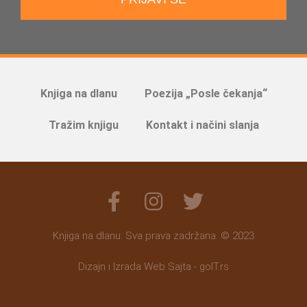
Knjiga na dlanu
Poezija „Posle čekanja“
Tražim knjigu
Kontakt i načini slanja
Knjiga na dlanu. Sva prava zadržana. © 2023
Dizajn i Izrada Web Sajta - goIT.rs