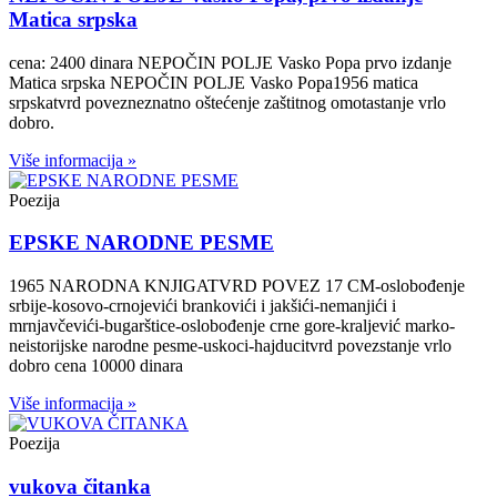
Matica srpska
cena: 2400 dinara NEPOČIN POLJE Vasko Popa prvo izdanje
Matica srpska NEPOČIN POLJE Vasko Popa1956 matica
srpskatvrd povezneznatno oštećenje zaštitnog omotastanje vrlo
dobro.
Više informacija »
Poezija
EPSKE NARODNE PESME
1965 NARODNA KNJIGATVRD POVEZ 17 CM-oslobođenje
srbije-kosovo-crnojevići brankovići i jakšići-nemanjići i
mrnjavčevići-bugarštice-oslobođenje crne gore-kraljević marko-
neistorijske narodne pesme-uskoci-hajducitvrd povezstanje vrlo
dobro cena 10000 dinara
Više informacija »
Poezija
vukova čitanka