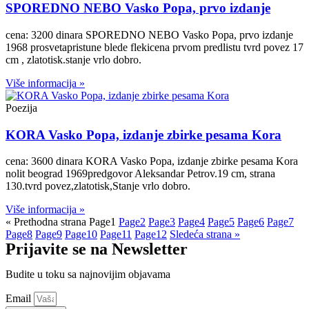
SPOREDNO NEBO Vasko Popa, prvo izdanje
cena: 3200 dinara SPOREDNO NEBO Vasko Popa, prvo izdanje
1968 prosvetapristune blede flekicena prvom predlistu tvrd povez 17
cm , zlatotisk.stanje vrlo dobro.
Više informacija »
Poezija
KORA Vasko Popa, izdanje zbirke pesama Kora
cena: 3600 dinara KORA Vasko Popa, izdanje zbirke pesama Kora
nolit beograd 1969predgovor Aleksandar Petrov.19 cm, strana
130.tvrd povez,zlatotisk,Stanje vrlo dobro.
Više informacija »
« Prethodna strana
Page
1
Page
2
Page
3
Page
4
Page
5
Page
6
Page
7
Page
8
Page
9
Page
10
Page
11
Page
12
Sledeća strana »
Prijavite se na Newsletter
Budite u toku sa najnovijim objavama
Email