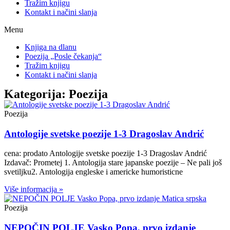
Tražim knjigu
Kontakt i načini slanja
Menu
Knjiga na dlanu
Poezija „Posle čekanja“
Tražim knjigu
Kontakt i načini slanja
Kategorija: Poezija
Poezija
Antologije svetske poezije 1-3 Dragoslav Andrić
cena: prodato Antologije svetske poezije 1-3 Dragoslav Andrić
Izdavač: Prometej 1. Antologija stare japanske poezije – Ne pali još
svetiljku2. Antologija engleske i americke humoristicne
Više informacija »
Poezija
NEPOČIN POLJE Vasko Popa, prvo izdanje