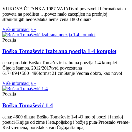
VUKOVA ČITANKA 1987 VAJATtvrd povezveliki formatkratka
posveta na predlistu …povez malo zacepljen na prednjoj
stranidrugih nedostataka nema cena 1800 dinara
Više informacija »
Poezija
Boško Tomašević Izabrana poezija 1-4 komplet
cena: prodato Boško Tomašević Izabrana poezija 1-4 komplet
Čigoja štampa, 2012/2017tvrd povezstrana
617+894+580+496format 21 cmStanje Veoma dobro, kao novo!
Više informacija »
Poezija
Boško Tomašević 1-4
cena: 4600 dinara Boško Tomašević 1-4 -O mojoj poeziji i mojoj
poetici-Knjige od zime i leta,poljskog i božjeg puta-Preostalo vreme-
Red vremena, poredak stvari Čigoja štampa,