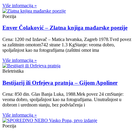
Više informacija »
Poezija
Enver Čolaković – Zlatna knjiga mađarske poezije
Cena: 1200 rsd Izdavač – Matica hrvatska, Zagreb 1978.Tvrd povez
sa zaštitnim omotom742 strane 1.3 KgStanje: veoma dobro,
spoljašnjost kao na fotografijama (zaštitni omot ima
Više informacija »
Beletristika
Bestijarij ili Orfejeva pratnja – Gijom Apoliner
Cena: 850 din. Glas Banja Luka, 1988.Mek povez 24 cmStanje:
veoma dobro, spoljašnjost kao na fotografijama. Unutrašnjost u
dobrom i urednom stanju, bez podvlačenja i
Više informacija »
Poezija