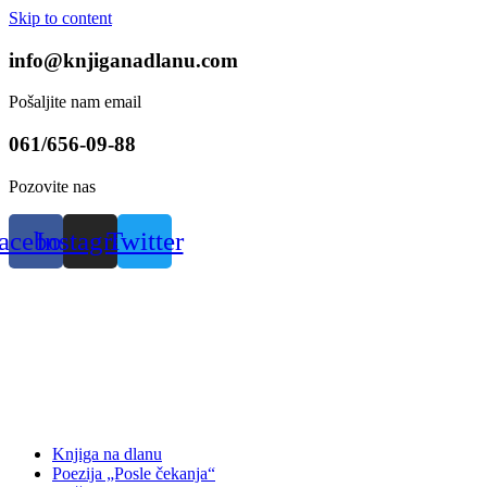
Skip to content
info@knjiganadlanu.com
Pošaljite nam email
061/656-09-88
Pozovite nas
acebook
Instagram
Twitter
Knjiga na dlanu
Poezija „Posle čekanja“