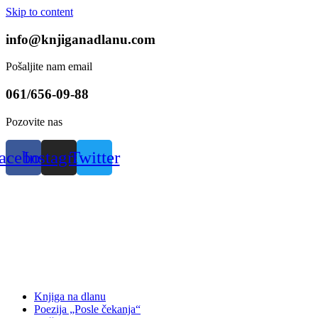
Skip to content
info@knjiganadlanu.com
Pošaljite nam email
061/656-09-88
Pozovite nas
acebook
Instagram
Twitter
Knjiga na dlanu
Poezija „Posle čekanja“