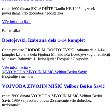
cena: 1600 dinara SKLADIŠTE Danilo Kiš 1995 bigzmek
povezstanje vrlo dobrobez nedostataka
Više informacija »
Beletristika
Dostojevski, Izabrana dela 1-14 komplet
Cena: prodato FJODOR M. DOSTOJEVSKI izabrana dela 1-14
komplet Izabrana dela Fjodora Mihailoviča Dostojevskog u redakciji
Milosava Babovića 1. Jadni ljudi / Dvojnik / Gospodin
Više informacija »
Biografije i memoari
VOJVODA ŽIVOJIN MIŠIĆ Velibor Berko Savić
cena: 3600 dinara VOJVODA ŽIVOJIN MIŠIĆ Velibor Berko
Savić 1989 valjevotvrd povez 25 cmstanje vrlo dobrobez
nedostataka