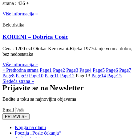
strana : 436 +
Više informacija »
Beletristika
KORENI – Dobrica Cosic
Cena: 1200 rsd Otokar Kersovani-Rijeka 1977stanje veoma dobro,
bez nedostataka
Više informacija »
« Prethodna strana
Page
1
Page
2
Page
3
Page
4
Page
5
Page
6
Page
7
Page
8
Page
9
Page
10
Page
11
Page
12
Page
13
Page
14
Page
15
Sledeća strana »
Prijavite se na Newsletter
Budite u toku sa najnovijim objavama
Email
PRIJAVI SE
Knjiga na dlanu
Poezija „Posle čekanja“