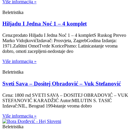
Više informacija »
Beletristika
Hiljadu I Jedna Noć 1 – 4 komplet
Cena:prodato Hiljadu I Jedna Noć 1 – 4 kompletS Ruskog Preveo
Marko VidojkovićIzdavač: Prosvjeta, ZagrebGodina Izdanja:
1971.Zaštitni OmotTvrde KoricePismo: Latinicastanje veoma
dobro, omoti zacepljeni-nedostaje deo
Više informacija »
Beletristika
Sveti Sava – Dositej Obradović – Vuk Stefanović
Cena: 1800 rsd SVETI SAVA – DOSITEJ OBRADOVIĆ – VUK
STEFANOVIĆ KARADŽIĆ Autor:MILUTIN S. TASIĆ
Izdavač:NIL, Beograd 1994stanje veoma dobro
Više informacija »
Beletristika