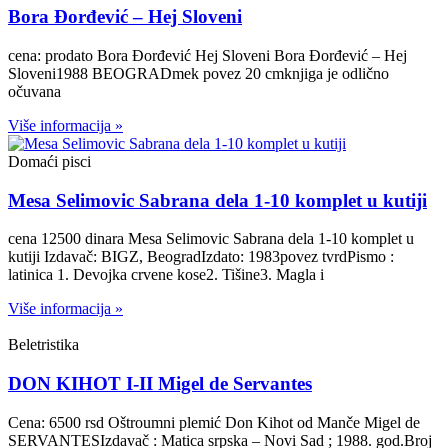
Bora Đorđević – Hej Sloveni
cena: prodato Bora Đorđević Hej Sloveni Bora Đorđević – Hej
Sloveni1988 BEOGRADmek povez 20 cmknjiga je odlično
očuvana
Više informacija »
Domaći pisci
Mesa Selimovic Sabrana dela 1-10 komplet u kutiji
cena 12500 dinara Mesa Selimovic Sabrana dela 1-10 komplet u
kutiji Izdavač: BIGZ, BeogradIzdato: 1983povez tvrdPismo :
latinica 1. Devojka crvene kose2. Tišine3. Magla i
Više informacija »
Beletristika
DON KIHOT I-II Migel de Servantes
Cena: 6500 rsd Oštroumni plemić Don Kihot od Manče Migel de
SERVANTESIzdavač : Matica srpska – Novi Sad ; 1988. god.Broj