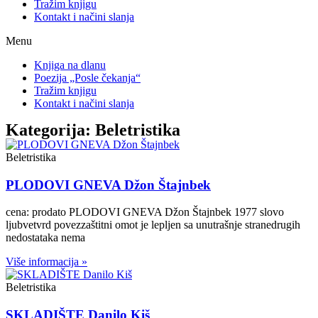
Tražim knjigu
Kontakt i načini slanja
Menu
Knjiga na dlanu
Poezija „Posle čekanja“
Tražim knjigu
Kontakt i načini slanja
Kategorija: Beletristika
Beletristika
PLODOVI GNEVA Džon Štajnbek
cena: prodato PLODOVI GNEVA Džon Štajnbek 1977 slovo
ljubvetvrd povezzaštitni omot je lepljen sa unutrašnje stranedrugih
nedostataka nema
Više informacija »
Beletristika
SKLADIŠTE Danilo Kiš