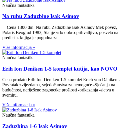
Naučna fantastika
Na rubu Zaduzbine Isak Asimov
Cena 1300 din. Na rubu Zaduzbine Isak Asimov Mek povez,
Polaris Beograd 1983, Stanje vrlo dobro-prihvatljivo, posveta na
predlistu. knjiga je pogodna za
Više informacija »
Naučna fantastika
Erih fon Deniken 1-5 komplet kutija, kao NOVO
Cena prodato Erih fon Deniken 1-5 komplet Erich von Däniken -
Povratak zvijezdama, svjedočanstva za nemoguće -Sjećanja na
budućnost, neriješene zagonetke prošlosti -prikazanja -sjetva u
svemiru,
Više informacija »
Naučna fantastika
Zaduzbina 1-6 Isak Asimov