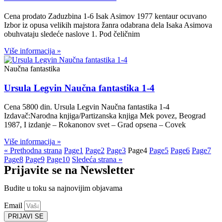
Cena prodato Zaduzbina 1-6 Isak Asimov 1977 kentaur ocuvano
Izbor iz opusa velikih majstora žanra odabrana dela Isaka Asimova
obuhvataju sledeće naslove 1. Pod čeličnim
Više informacija »
Naučna fantastika
Ursula Legvin Naučna fantastika 1-4
Cena 5800 din. Ursula Legvin Naučna fantastika 1-4
Izdavač:Narodna knjiga/Partizanska knjiga Mek povez, Beograd
1987, I izdanje – Rokanonov svet – Grad opsena – Covek
Više informacija »
« Prethodna strana
Page
1
Page
2
Page
3
Page
4
Page
5
Page
6
Page
7
Page
8
Page
9
Page
10
Sledeća strana »
Prijavite se na Newsletter
Budite u toku sa najnovijim objavama
Email
PRIJAVI SE