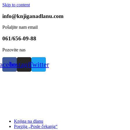
Skip to content
info@knjiganadlanu.com
Pošaljite nam email
061/656-09-88
Pozovite nas
acebook
Instagram
Twitter
Knjiga na dlanu
Poezija „Posle čekanja“