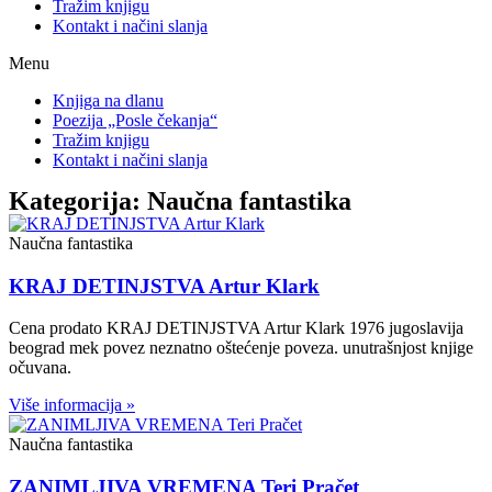
Tražim knjigu
Kontakt i načini slanja
Menu
Knjiga na dlanu
Poezija „Posle čekanja“
Tražim knjigu
Kontakt i načini slanja
Kategorija: Naučna fantastika
Naučna fantastika
KRAJ DETINJSTVA Artur Klark
Cena prodato KRAJ DETINJSTVA Artur Klark 1976 jugoslavija
beograd mek povez neznatno oštećenje poveza. unutrašnjost knjige
očuvana.
Više informacija »
Naučna fantastika
ZANIMLJIVA VREMENA Teri Pračet