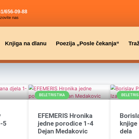
1/656-09-88
zovite nas
Knjiga na dlanu
Poezija „Posle čekanja“
Tra
BELETRISTIKA
BELETRIS
v
EFEMERIS Hronika
Borisl
1-5
jedne porodice 1-4
knjige
Dejan Medakovic
dela