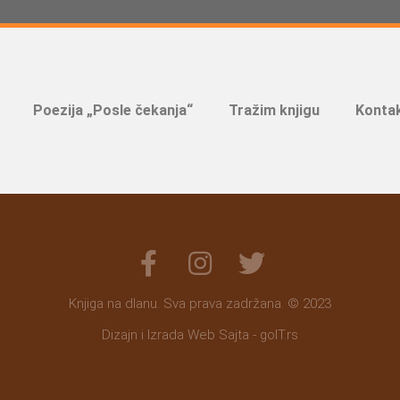
Poezija „Posle čekanja“
Tražim knjigu
Kontak
Knjiga na dlanu. Sva prava zadržana. © 2023
Dizajn i Izrada Web Sajta - goIT.rs