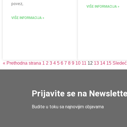
povez,
VIŠE INFORMACIJA »
VIŠE INFORMACIJA »
« Prethodna strana
1
2
3
4
5
6
7
8
9
10
11
12
13
14
15
Sledeć
Prijavite se na Newslett
Budite u toku sa najnovijim objavama