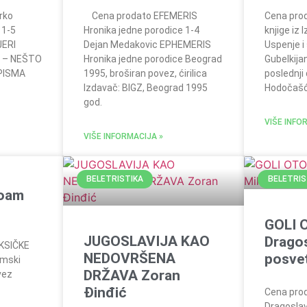
rko
Cena prodato EFEMERIS
Cena prod
 1-5
Hronika jedne porodice 1-4
knjige iz 
JERI
Dejan Medakovic EPHEMERIS
Uspenje i
 – NEŠTO
Hronika jedne porodice Beograd
Gubelkija
PISMA
1995, broširan povez, ćirilica
poslednji 
Izdavač: BIGZ, Beograd 1995
Hodočaš
god.
VIŠE INFO
VIŠE INFORMACIJA »
BELETRISTIKA
BELETRIS
oam
GOLI 
JUGOSLAVIJA KAO
Dragos
KSIČKE
NEDOVRŠENA
posve
mski
DRŽAVA Zoran
vez
Đinđić
Cena pro
Dragoslav