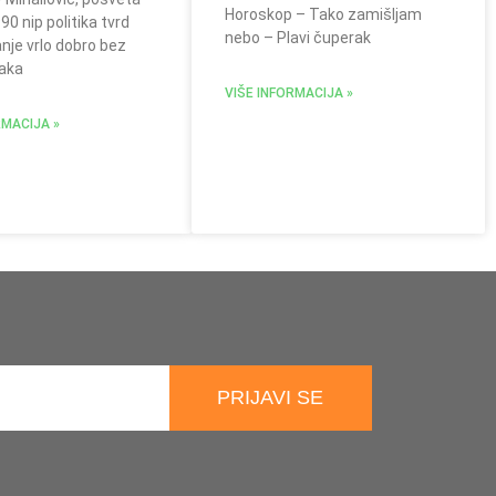
Horoskop – Tako zamišljam
90 nip politika tvrd
nebo – Plavi čuperak
nje vrlo dobro bez
aka
VIŠE INFORMACIJA »
RMACIJA »
PRIJAVI SE