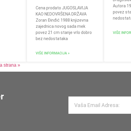
Autora 19
Cena prodato JUGOSLAVIJA
povez sta
KAO NEDOVRŠENA DRŽAVA
nedostat
Zoran Đinđić 1988 knjizevna
zajednica novog sada mek
povez 21 cm stanje vrlo dobro
VIŠE INFO
bez nedostataka
VIŠE INFORMACIJA »
a strana »
er