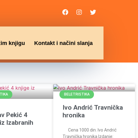
žim knjigu
Kontakt i načini slanja
TIKA
BELETRISTIKA
Ivo Andrić Travnička
av Pekić 4
hronika
 iz Izabranih
Cena 1000 din. Ivo Andrić
Travnička hronika Izdanje: