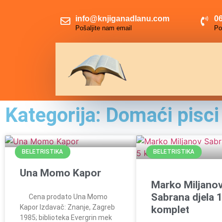
info@knjiganadlanu.com
06
Pošaljite nam email
Po
Kategorija: Domaći pisci
BELETRISTIKA
BELETRISTIKA
Una Momo Kapor
Marko Miljano
Sabrana djela 
Cena prodato Una Momo
Kapor Izdavač: Znanje, Zagreb
komplet
1985; biblioteka Evergrin mek