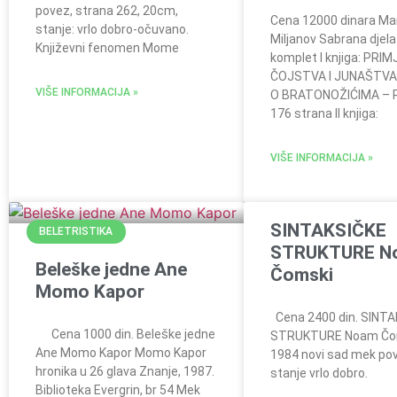
povez, strana 262, 20cm,
Cena 12000 dinara Ma
stanje: vrlo dobro-očuvano.
Miljanov Sabrana djela
Književni fenomen Mome
komplet I knjiga: PRIM
ČOJSTVA I JUNAŠTVA
VIŠE INFORMACIJA »
O BRATONOŽIĆIMA – 
176 strana II knjiga:
VIŠE INFORMACIJA »
SINTAKSIČKE
BELETRISTIKA
STRUKTURE N
Beleške jedne Ane
Čomski
Momo Kapor
Cena 2400 din. SINTA
Cena 1000 din. Beleške jedne
STRUKTURE Noam Čo
Ane Momo Kapor Momo Kapor
1984 novi sad mek po
hronika u 26 glava Znanje, 1987.
stanje vrlo dobro.
Biblioteka Evergrin, br 54 Mek