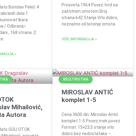
Prosveta 1964 Povez:tvrd sa
ato Borislav Pekić 4
zaštitnim omotom Broj
Izabranih dela 1:
strana:642 Stanje Vrlo dobro,
 sunovrat Ikara
neznatno oštećenje omota.
na / Odbrana i
dani , 168 strana. 2:
će
VIŠE INFORMACIJA »
RMACIJA »
TIKA
BELETRISTIKA
MIROSLAV ANTIĆ
OTOK
komplet 1-5
lav Mihailović,
ta Autora
Cena 3600 din. Miroslav Antić
komplet 1-5 Povez:mek povez
Format: 15×23,5 stanje vrlo
dato GOLI OTOK
dobro bez nedostataka –
 Mihailović, posveta