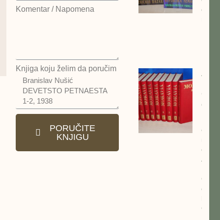
Komentar / Napomena
dinar
repub
Nema
Dejan
Nost
Knjiga koju želim da poručim
Alber
Morav
Odab
dela 
kompl
PORUČITE
cena:
KNJIGU
5500
dinar
Alber
Morav
Odab
dela 
kompl
Otoka