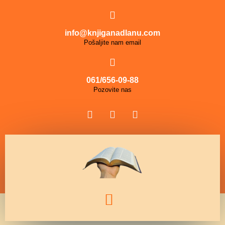
info@knjiganadlanu.com
Pošaljite nam email
061/656-09-88
Pozovite nas