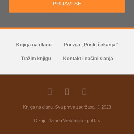
PRIJAVI SE
Knjiga na dlanu
Poezija „Posle čekanja“
Tražim knjigu
Kontakt i načini slanja
Knjiga na dlanu. Sva prava zadržana. © 2023
Dizajn i Izrada Web Sajta - goIT.rs