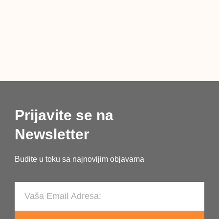
ISTU
NJEM
LATI
RIJEČ
Prijavite se na
Newsletter
Budite u toku sa najnovijim objavama