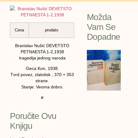
Možda
Vam Se
Cena
prodato
Dopadne
Branislav Nušić DEVETSTO
PETNAESTA 1-2,1938
GOLI
tragedija jednog naroda
OTOK 
Drago
Geca Kon, 1938.
Mihai
Tvrd povez, zlatotisk , 370 + 353
strane.
cena:
Stanje: Veoma dobro.
4600
dinar
#
GOLI
OTOK 
Drago
Poručite Ovu
Mihail
Knjigu
1990/
bigz