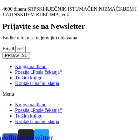
4600 dinara SRPSKI RJEČNIK ISTUMAČEN NJEMAČKIJEM I
LATINSKIJEM RIJEČIMA, vuk
Prijavite se na Newsletter
Budite u toku sa najnovijim objavama
Email
PRIJAVI SE
Knjiga na dlanu
Poezija „Posle čekanja“
Tražim knjigu
Kontakt i načini slanja
Menu
Knjiga na dlanu
Poezija „Posle čekanja“
Tražim knjigu
Kontakt i načini slanja
acebook-
Instagram
Twitter