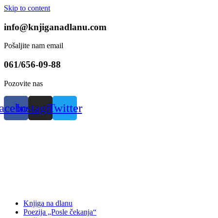
Skip to content
info@knjiganadlanu.com
Pošaljite nam email
061/656-09-88
Pozovite nas
acebook
Instagram
Twitter
Knjiga na dlanu
Poezija „Posle čekanja“