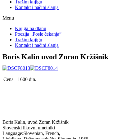
Tražim knjigu
Kontakt i načini slanja
Menu
Knjiga na dlanu
Poezija „Posle čekanja“
Tražim knjigu
Kontakt i načini slanja
Boris Kalin uvod Zoran Kržišnik
Cena
1600 din.
Boris Kalin, uvod Zoran Kržišnik
Slovenski likovni umetniki
Language:Slovenian, French,
Ljubljana, Državna založba Slovenije, 1958.