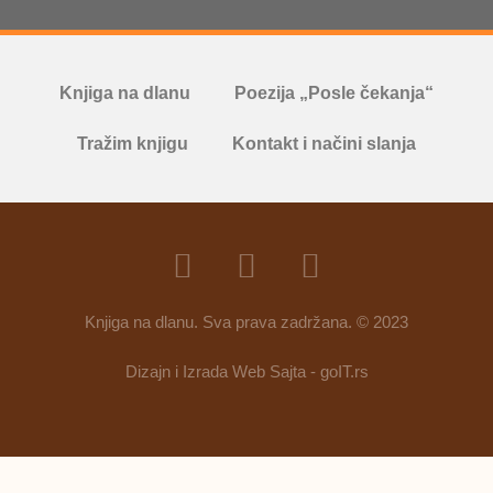
Knjiga na dlanu
Poezija „Posle čekanja“
Tražim knjigu
Kontakt i načini slanja
Knjiga na dlanu. Sva prava zadržana. © 2023
Dizajn i Izrada Web Sajta - goIT.rs