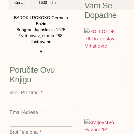
Cena
1600 din.
Vam Se
Dopadne
BAROK I ROKOKO Germain
Bazin
Beograd Jugoslavija 1975
GOLI
Tvrd povez, strana 288.
OTOK 
Ilustrovano
Drago
Mihai
#
cena:
4600
Poručite Ovu
dinar
GOLI
Knjigu
OTOK 
Drago
Ime i Prezime
Mihail
1990/
bigz
Email Adresa
Kralj
Hazar
Broj Telefona