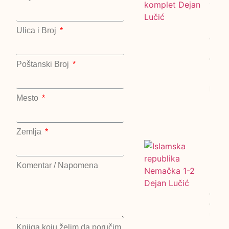
2 kom
Deja
Lučić
Ulica i Broj
cena:
1200
dinar
Poštanski Broj
Kralje
Hazar
kompl
Mesto
Dejan
Lučić
Kralje
Zemlja
Islam
repub
Komentar / Napomena
Nema
Dejan
cena:
dinar
repub
Nema
Knjiga koju želim da poručim