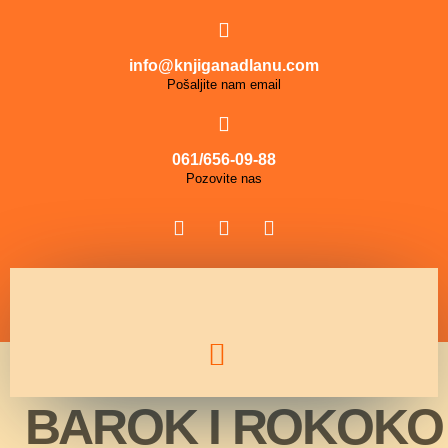
info@knjiganadlanu.com
Pošaljite nam email
061/656-09-88
Pozovite nas
BAROK I ROKOKO